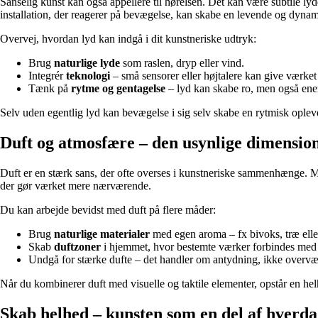
Sanselig kunst kan også appellere til hørelsen. Det kan være subtile lyde 
installation, der reagerer på bevægelse, kan skabe en levende og dyna
Overvej, hvordan lyd kan indgå i dit kunstneriske udtryk:
Brug
naturlige lyde
som raslen, dryp eller vind.
Integrér
teknologi
– små sensorer eller højtalere kan give værket
Tænk på
rytme og gentagelse
– lyd kan skabe ro, men også ener
Selv uden egentlig lyd kan bevægelse i sig selv skabe en rytmisk opleve
Duft og atmosfære – den usynlige dimensio
Duft er en stærk sans, der ofte overses i kunstneriske sammenhænge. Me
der gør værket mere nærværende.
Du kan arbejde bevidst med duft på flere måder:
Brug
naturlige materialer
med egen aroma – fx bivoks, træ eller 
Skab
duftzoner
i hjemmet, hvor bestemte værker forbindes med 
Undgå for stærke dufte – det handler om antydning, ikke overvæ
Når du kombinerer duft med visuelle og taktile elementer, opstår en helh
Skab helhed – kunsten som en del af hverd