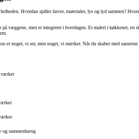
 helheden. Hvordan spiller farver, materialer, lys og lyd sammen? Hv
på væggene, men er integreret i hverdagen. Et maleri i køkkenet, en sku
dem.
kun er noget, vi ser, men noget, vi mærker. Når du skaber med sanserne i
 værker
værker
værker
nce og sammenhæng