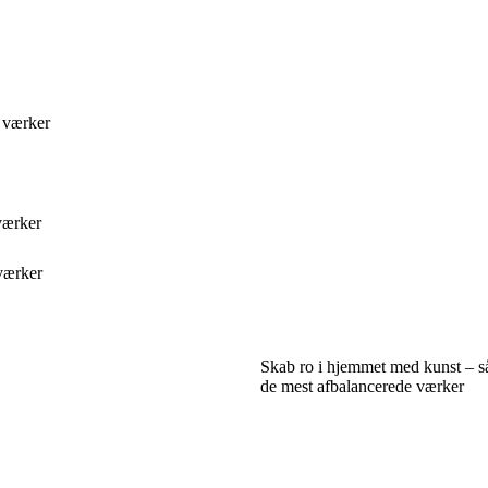
 værker
værker
værker
Skab ro i hjemmet med kunst – s
de mest afbalancerede værker