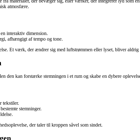
fra materialer, der bevæger sig, eller værker, der integrerer lyd som en d
misk atmosfære.
 en interaktiv dimension.
gi, afhængigt af tempo og tone.
lse. Et værk, der ændrer sig med luftstrømmen eller lyset, bliver aldrig
n
n den kan forstærke stemningen i et rum og skabe en dybere oplevelse. 
tekstiler.
bestemte stemninger.
ldelse.
edsoplevelse, der taler til kroppen såvel som sindet.
agen