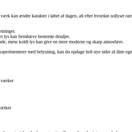
t værk kan ændre karakter i løbet af dagen, alt efter hvordan sollyset r
etninger.
et lys kan fremhæve bestemte detaljer.
ende, mens koldt lys kan give en mere moderne og skarp atmosfære.
 eksperimenterer med belysning, kan du opdage helt nye sider af dine egn
 værker
værker