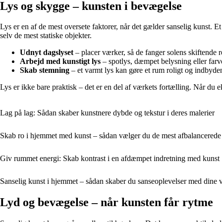
Lys og skygge – kunsten i bevægelse
Lys er en af de mest oversete faktorer, når det gælder sanselig kunst. E
selv de mest statiske objekter.
Udnyt dagslyset
– placer værker, så de fanger solens skiftende r
Arbejd med kunstigt lys
– spotlys, dæmpet belysning eller farv
Skab stemning
– et varmt lys kan gøre et rum roligt og indbyd
Lys er ikke bare praktisk – det er en del af værkets fortælling. Når du
Lag på lag: Sådan skaber kunstnere dybde og tekstur i deres malerier
Skab ro i hjemmet med kunst – sådan vælger du de mest afbalancerede
Giv rummet energi: Skab kontrast i en afdæmpet indretning med kunst
Sanselig kunst i hjemmet – sådan skaber du sanseoplevelser med dine 
Lyd og bevægelse – når kunsten får rytme