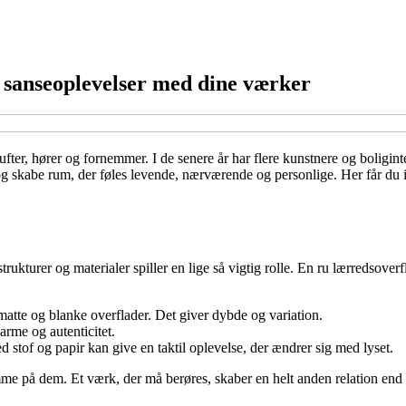
u sanseoplevelser med dine værker
ter, hører og fornemmer. I de senere år har flere kunstnere og boligint
g skabe rum, der føles levende, nærværende og personlige. Her får du in
rukturer og materialer spiller en lige så vigtig rolle. En ru lærredsoverfl
matte og blanke overflader. Det giver dybde og variation.
varme og autenticitet.
 stof og papir kan give en taktil oplevelse, der ændrer sig med lyset.
e på dem. Et værk, der må berøres, skaber en helt anden relation end e