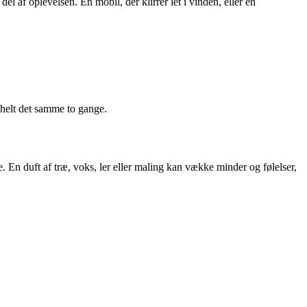
el af oplevelsen. En mobil, der klirrer let i vinden, eller en
 helt det samme to gange.
En duft af træ, voks, ler eller maling kan vække minder og følelser,