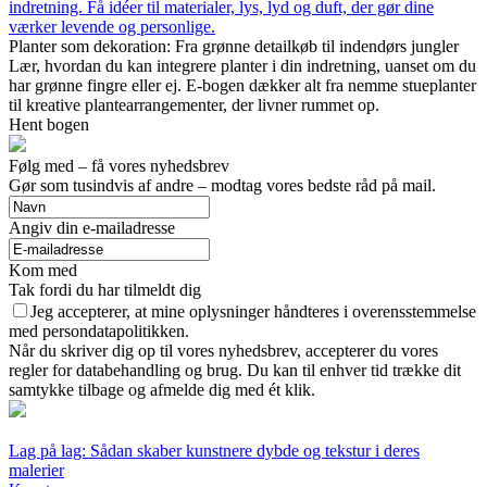
indretning. Få idéer til materialer, lys, lyd og duft, der gør dine
værker levende og personlige.
Planter som dekoration: Fra grønne detailkøb til indendørs jungler
Lær, hvordan du kan integrere planter i din indretning, uanset om du
har grønne fingre eller ej. E-bogen dækker alt fra nemme stueplanter
til kreative plantearrangementer, der livner rummet op.
Hent bogen
Følg med – få vores nyhedsbrev
Gør som tusindvis af andre – modtag vores bedste råd på mail.
Angiv din e-mailadresse
Kom med
Tak fordi du har tilmeldt dig
Jeg accepterer, at mine oplysninger håndteres i overensstemmelse
med persondatapolitikken.
Når du skriver dig op til vores nyhedsbrev, accepterer du vores
regler for databehandling og brug. Du kan til enhver tid trække dit
samtykke tilbage og afmelde dig med ét klik.
Lag på lag: Sådan skaber kunstnere dybde og tekstur i deres
malerier