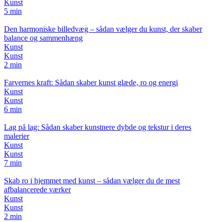
Kunst
5 min
Den harmoniske billedvæg – sådan vælger du kunst, der skaber
balance og sammenhæng
Kunst
Kunst
2 min
Farvernes kraft: Sådan skaber kunst glæde, ro og energi
Kunst
Kunst
6 min
Lag på lag: Sådan skaber kunstnere dybde og tekstur i deres
malerier
Kunst
Kunst
7 min
Skab ro i hjemmet med kunst – sådan vælger du de mest
afbalancerede værker
Kunst
Kunst
2 min