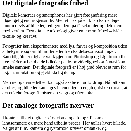
Det digitale fotografis frihed
Digitale kameraer og smartphones har gjort fotografering mere
tilgængelig end nogensinde. Med et tryk på en knap kan vi tage
hundredevis af billeder, redigere dem på få sekunder og dele dem
med verden. Den digitale teknologi giver en enorm frihed – både
teknisk og kreativt.
Fotografer kan eksperimentere med lys, farver og komposition uden
at bekymre sig om filmruller eller fremkaldelsesomkostninger.
Samtidig åbner digitale værktøjer som Photoshop og Lightroom for
nye måder at bearbejde billeder på, hvor virkelighed og fantasi kan
smelte sammen. Det digitale fotografi er i høj grad blevet et rum for
leg, manipulation og øjeblikkelig deling.
Men netop denne lethed kan også skabe en udfordring: Når alt kan
ændres, og billeder kan tages i uendelige mængder, risikerer man, at
det enkelte fotografi mister sin vægt og eftertanke.
Det analoge fotografis nærvær
I kontrast til det digitale står det analoge fotografi som en
langsommere og mere håndgribelig proces. Her tæller hvert billede.
Valget af film, kamera og lysforhold kræver omtanke, og