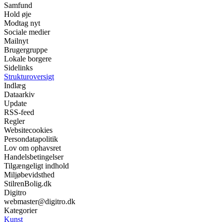
Samfund
Hold øje
Modtag nyt
Sociale medier
Mailnyt
Brugergruppe
Lokale borgere
Sidelinks
Strukturoversigt
Indlæg
Dataarkiv
Update
RSS-feed
Regler
Websitecookies
Persondatapolitik
Lov om ophavsret
Handelsbetingelser
Tilgængeligt indhold
Miljøbevidsthed
StilrenBolig.dk
Digitro
webmaster@digitro.dk
Kategorier
Kunst