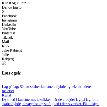
Kunst og kultur
Del og hjælp
X
Facebook
Instagram
LinkedIn
YouTube
Pinterest
TikTok
Mail
RSS
Julie Rabjerg
Julie
Rabjerg
Læs også:
Lag på lag: Sådan skaber kunstnere dybde og tekstur i deres
malerier
Kunst
Dyk ned i kunstnernes teknikker, når de arbejder lag på lag for at
skabe dybde, bevægelse og stoflighed i deres værker. Få indsigt i,