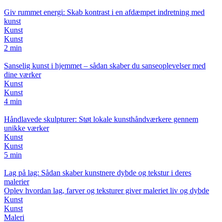
Giv rummet energi: Skab kontrast i en afdæmpet indretning med
kunst
Kunst
Kunst
2 min
Sanselig kunst i hjemmet – sådan skaber du sanseoplevelser med
dine værker
Kunst
Kunst
4 min
Håndlavede skulpturer: Støt lokale kunsthåndværkere gennem
unikke værker
Kunst
Kunst
5 min
Lag på lag: Sådan skaber kunstnere dybde og tekstur i deres
malerier
Oplev hvordan lag, farver og teksturer giver maleriet liv og dybde
Kunst
Kunst
Maleri