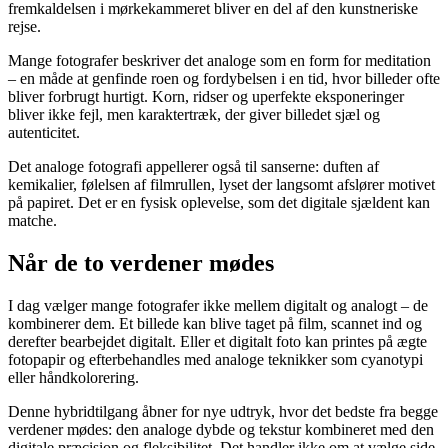
fremkaldelsen i mørkekammeret bliver en del af den kunstneriske
rejse.
Mange fotografer beskriver det analoge som en form for meditation
– en måde at genfinde roen og fordybelsen i en tid, hvor billeder ofte
bliver forbrugt hurtigt. Korn, ridser og uperfekte eksponeringer
bliver ikke fejl, men karaktertræk, der giver billedet sjæl og
autenticitet.
Det analoge fotografi appellerer også til sanserne: duften af
kemikalier, følelsen af filmrullen, lyset der langsomt afslører motivet
på papiret. Det er en fysisk oplevelse, som det digitale sjældent kan
matche.
Når de to verdener mødes
I dag vælger mange fotografer ikke mellem digitalt og analogt – de
kombinerer dem. Et billede kan blive taget på film, scannet ind og
derefter bearbejdet digitalt. Eller et digitalt foto kan printes på ægte
fotopapir og efterbehandles med analoge teknikker som cyanotypi
eller håndkolorering.
Denne hybridtilgang åbner for nye udtryk, hvor det bedste fra begge
verdener mødes: den analoge dybde og tekstur kombineret med den
digitale præcision og fleksibilitet. Det handler ikke om at vælge side,