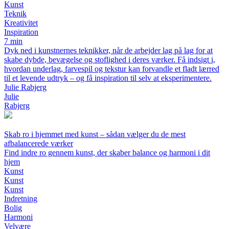
Kunst
Teknik
Kreativitet
Inspiration
7 min
Dyk ned i kunstnernes teknikker, når de arbejder lag på lag for at
skabe dybde, bevægelse og stoflighed i deres værker. Få indsigt i,
hvordan underlag, farvespil og tekstur kan forvandle et fladt lærred
til et levende udtryk – og få inspiration til selv at eksperimentere.
Julie Rabjerg
Julie
Rabjerg
Skab ro i hjemmet med kunst – sådan vælger du de mest
afbalancerede værker
Find indre ro gennem kunst, der skaber balance og harmoni i dit
hjem
Kunst
Kunst
Kunst
Indretning
Bolig
Harmoni
Velvære