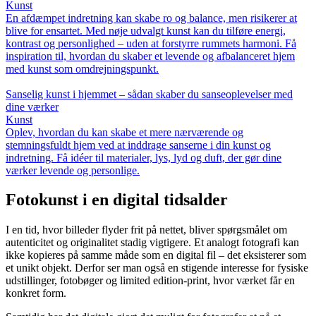
Kunst
En afdæmpet indretning kan skabe ro og balance, men risikerer at
blive for ensartet. Med nøje udvalgt kunst kan du tilføre energi,
kontrast og personlighed – uden at forstyrre rummets harmoni. Få
inspiration til, hvordan du skaber et levende og afbalanceret hjem
med kunst som omdrejningspunkt.
Sanselig kunst i hjemmet – sådan skaber du sanseoplevelser med
dine værker
Kunst
Oplev, hvordan du kan skabe et mere nærværende og
stemningsfuldt hjem ved at inddrage sanserne i din kunst og
indretning. Få idéer til materialer, lys, lyd og duft, der gør dine
værker levende og personlige.
Fotokunst i en digital tidsalder
I en tid, hvor billeder flyder frit på nettet, bliver spørgsmålet om
autenticitet og originalitet stadig vigtigere. Et analogt fotografi kan
ikke kopieres på samme måde som en digital fil – det eksisterer som
et unikt objekt. Derfor ser man også en stigende interesse for fysiske
udstillinger, fotobøger og limited edition-print, hvor værket får en
konkret form.