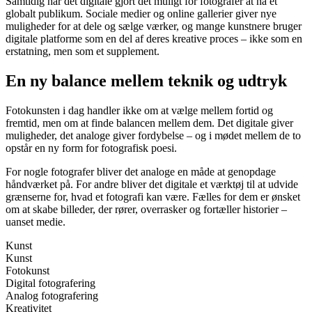
Samtidig har det digitale gjort det muligt for fotografer at nå et
globalt publikum. Sociale medier og online gallerier giver nye
muligheder for at dele og sælge værker, og mange kunstnere bruger
digitale platforme som en del af deres kreative proces – ikke som en
erstatning, men som et supplement.
En ny balance mellem teknik og udtryk
Fotokunsten i dag handler ikke om at vælge mellem fortid og
fremtid, men om at finde balancen mellem dem. Det digitale giver
muligheder, det analoge giver fordybelse – og i mødet mellem de to
opstår en ny form for fotografisk poesi.
For nogle fotografer bliver det analoge en måde at genopdage
håndværket på. For andre bliver det digitale et værktøj til at udvide
grænserne for, hvad et fotografi kan være. Fælles for dem er ønsket
om at skabe billeder, der rører, overrasker og fortæller historier –
uanset medie.
Kunst
Kunst
Fotokunst
Digital fotografering
Analog fotografering
Kreativitet