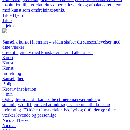
inspiration til, hvordan du skaber et levende og afbalanceret hjem
med kunst som omdrejningspunkt.
Tilde Hjelm
Tilde
Hjelm
Sanselig kunst i hjemmet – sådan skaber du sanseoplevelser med
dine værker
Giv dit hjem liv med kunst, der taler til alle sanser
Kunst
Kunst
Kunst
Indretning
Sanselighed
Bolig
Kreativ inspiration
4 min
Oplev, hvordan du kan skabe et mere nærværende og
stemningsfuldt hjem ved at inddrage sanserne i din kunst og
indretning. Få idéer til materialer, lys, lyd og duft, der gør dine
værker levende og personlige.
Nicolai Nielsen
Nicolai