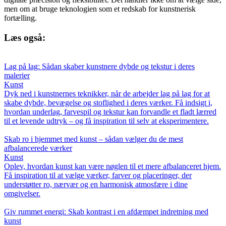
men om at bruge teknologien som et redskab for kunstnerisk
fortælling.
Læs også:
Lag på lag: Sådan skaber kunstnere dybde og tekstur i deres
malerier
Kunst
Dyk ned i kunstnernes teknikker, når de arbejder lag på lag for at
skabe dybde, bevægelse og stoflighed i deres værker. Få indsigt i,
hvordan underlag, farvespil og tekstur kan forvandle et fladt lærred
til et levende udtryk – og få inspiration til selv at eksperimentere.
Skab ro i hjemmet med kunst – sådan vælger du de mest
afbalancerede værker
Kunst
Oplev, hvordan kunst kan være nøglen til et mere afbalanceret hjem.
Få inspiration til at vælge værker, farver og placeringer, der
understøtter ro, nærvær og en harmonisk atmosfære i dine
omgivelser.
Giv rummet energi: Skab kontrast i en afdæmpet indretning med
kunst