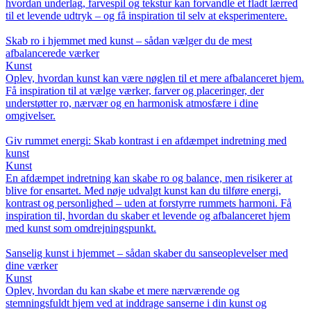
hvordan underlag, farvespil og tekstur kan forvandle et fladt lærred
til et levende udtryk – og få inspiration til selv at eksperimentere.
Skab ro i hjemmet med kunst – sådan vælger du de mest
afbalancerede værker
Kunst
Oplev, hvordan kunst kan være nøglen til et mere afbalanceret hjem.
Få inspiration til at vælge værker, farver og placeringer, der
understøtter ro, nærvær og en harmonisk atmosfære i dine
omgivelser.
Giv rummet energi: Skab kontrast i en afdæmpet indretning med
kunst
Kunst
En afdæmpet indretning kan skabe ro og balance, men risikerer at
blive for ensartet. Med nøje udvalgt kunst kan du tilføre energi,
kontrast og personlighed – uden at forstyrre rummets harmoni. Få
inspiration til, hvordan du skaber et levende og afbalanceret hjem
med kunst som omdrejningspunkt.
Sanselig kunst i hjemmet – sådan skaber du sanseoplevelser med
dine værker
Kunst
Oplev, hvordan du kan skabe et mere nærværende og
stemningsfuldt hjem ved at inddrage sanserne i din kunst og