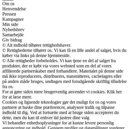
Om os
Henvendelse
Pressen
Kampagner
Min side
Nyhedsbrev
Samarbejde
Giv bidrag
© Alt indhold tilhører rettighedshaver.
© Rettighederne tilhører os. Vi kan få en lille andel af salget, hvis du
køber via links på denne hjemmeside.
© Alle rettigheder forbeholdes. Vi kan tjene en del af salget fra
produkter, der er købt via vores websted som en del af vores
affilierede partnerskaber med forhandlere. Materialet på denne side
må ikke reproduceres, distribueres, transmitteres, cachelagres eller
på anden måde bruges, undtagen med forudgående skriftlig tilladelse
fra os.
For at gøre siden mere brugervenlig anvender vi cookies. Klik her
for at læse mere.
Cookies og lignende teknologier gør det muligt for os og vores
partnere at huske dine præferencer, analysere trafik og tilpasse
indhold til dig. Ved at fortsætte med at bruge siden accepterer du
dette, men du kan til enhver tid justere dine valg
Vi behandler enhedsoplysninger for at kunne levere personlig
annoncering og indhold. Gennem profiler og datamålinger vurderer