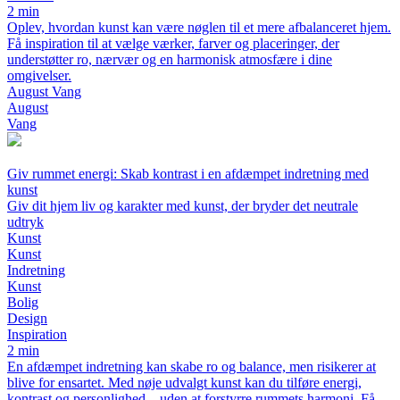
2 min
Oplev, hvordan kunst kan være nøglen til et mere afbalanceret hjem.
Få inspiration til at vælge værker, farver og placeringer, der
understøtter ro, nærvær og en harmonisk atmosfære i dine
omgivelser.
August Vang
August
Vang
Giv rummet energi: Skab kontrast i en afdæmpet indretning med
kunst
Giv dit hjem liv og karakter med kunst, der bryder det neutrale
udtryk
Kunst
Kunst
Indretning
Kunst
Bolig
Design
Inspiration
2 min
En afdæmpet indretning kan skabe ro og balance, men risikerer at
blive for ensartet. Med nøje udvalgt kunst kan du tilføre energi,
kontrast og personlighed – uden at forstyrre rummets harmoni. Få