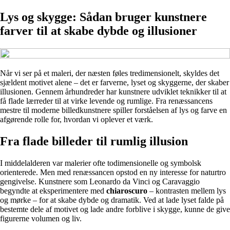
Lys og skygge: Sådan bruger kunstnere
farver til at skabe dybde og illusioner
Når vi ser på et maleri, der næsten føles tredimensionelt, skyldes det
sjældent motivet alene – det er farverne, lyset og skyggerne, der skaber
illusionen. Gennem århundreder har kunstnere udviklet teknikker til at
få flade lærreder til at virke levende og rumlige. Fra renæssancens
mestre til moderne billedkunstnere spiller forståelsen af lys og farve en
afgørende rolle for, hvordan vi oplever et værk.
Fra flade billeder til rumlig illusion
I middelalderen var malerier ofte todimensionelle og symbolsk
orienterede. Men med renæssancen opstod en ny interesse for naturtro
gengivelse. Kunstnere som Leonardo da Vinci og Caravaggio
begyndte at eksperimentere med
chiaroscuro
– kontrasten mellem lys
og mørke – for at skabe dybde og dramatik. Ved at lade lyset falde på
bestemte dele af motivet og lade andre forblive i skygge, kunne de give
figurerne volumen og liv.