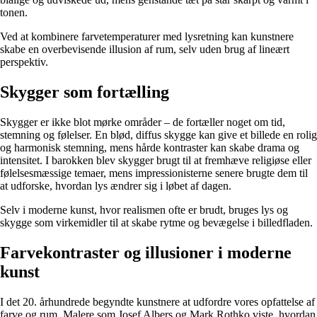
tonen.
Ved at kombinere farvetemperaturer med lysretning kan kunstnere
skabe en overbevisende illusion af rum, selv uden brug af lineært
perspektiv.
Skygger som fortælling
Skygger er ikke blot mørke områder – de fortæller noget om tid,
stemning og følelser. En blød, diffus skygge kan give et billede en rolig
og harmonisk stemning, mens hårde kontraster kan skabe drama og
intensitet. I barokken blev skygger brugt til at fremhæve religiøse eller
følelsesmæssige temaer, mens impressionisterne senere brugte dem til
at udforske, hvordan lys ændrer sig i løbet af dagen.
Selv i moderne kunst, hvor realismen ofte er brudt, bruges lys og
skygge som virkemidler til at skabe rytme og bevægelse i billedfladen.
Farvekontraster og illusioner i moderne
kunst
I det 20. århundrede begyndte kunstnere at udfordre vores opfattelse af
farve og rum. Malere som Josef Albers og Mark Rothko viste, hvordan