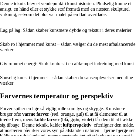
Denne teknik blev et vendepunkt i kunsthistorien. Pludselig kunne et
ansigt, en hånd eller et stykke stof fremstå med en næsten skulpturel
virkning, selvom det blot var malet på en flad overflade.
Lag på lag: Sådan skaber kunstnere dybde og tekstur i deres malerier
Skab ro i hjemmet med kunst – sådan vælger du de mest afbalancerede
værker
Giv rummet energi: Skab kontrast i en afdæmpet indretning med kunst
Sanselig kunst i hjemmet – sådan skaber du sanseoplevelser med dine
værker
Farvernes temperatur og perspektiv
Farver spiller en lige så vigtig rolle som lys og skygge. Kunstnere
bruger ofte
varme farver
(rød, orange, gul) til at få elementer til at
træde frem, mens
kolde farver
(blå, grøn, violet) får dem til at trække
sig tilbage. Denne teknik, kaldet
luftperspektiv
, efterligner den måde,
atmosfæren påvirker vores syn på afstande i naturen – fjerne bjerge ser
blålige og udviskede ud, mens genstande tæt på står skarpt og varmt i