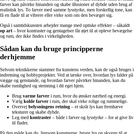
farver kan påvirke hinanden og skabe illusioner af dybde uden brug af
realistisk lys. To farver med samme lysstyrke, men forskellig tone, kan
få en flade til at vibrere eller virke som om den bevæger sig.
Også i samtidskunsten arbejder mange med optiske effekter – såkaldt
op art
– hvor kontraster og gentagelser får øjet til at opleve bevægelse
og rum, der ikke findes i virkeligheden.
Sådan kan du bruge principperne
derhjemme
Selvom teknikkerne stammer fra kunstens verden, kan de også bruges i
indretning og hobbyprojekter. Ved at tænke over, hvordan lys falder på
vægge og genstande, og hvordan farver påvirker hinanden, kan du
skabe rumlighed og stemning i dit eget hjem.
Brug
varme farver
i rum, hvor du ønsker nærhed og energi.
Vælg
kolde farver
i rum, der skal virke rolige og rummelige.
Overvej
belysningens retning
– et skråt lys kan fremhæve
teksturer og skabe dybde.
Leg med
kontraster
– både i farver og lysstyrke – for at give liv
til flader.
På den måde kan du, ligesom kunstnerne, bruge lys og skygge til at