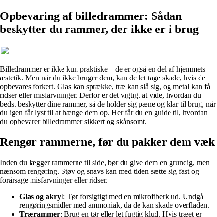
Opbevaring af billedrammer: Sådan
beskytter du rammer, der ikke er i brug
Billedrammer er ikke kun praktiske – de er også en del af hjemmets
æstetik. Men når du ikke bruger dem, kan de let tage skade, hvis de
opbevares forkert. Glas kan sprække, træ kan slå sig, og metal kan få
ridser eller misfarvninger. Derfor er det vigtigt at vide, hvordan du
bedst beskytter dine rammer, så de holder sig pæne og klar til brug, når
du igen får lyst til at hænge dem op. Her får du en guide til, hvordan
du opbevarer billedrammer sikkert og skånsomt.
Rengør rammerne, før du pakker dem væk
Inden du lægger rammerne til side, bør du give dem en grundig, men
nænsom rengøring. Støv og snavs kan med tiden sætte sig fast og
forårsage misfarvninger eller ridser.
Glas og akryl
: Tør forsigtigt med en mikrofiberklud. Undgå
rengøringsmidler med ammoniak, da de kan skade overfladen.
Trærammer
: Brug en tør eller let fugtig klud. Hvis træet er