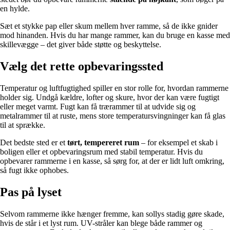
en hylde.
Sæt et stykke pap eller skum mellem hver ramme, så de ikke gnider
mod hinanden. Hvis du har mange rammer, kan du bruge en kasse med
skillevægge – det giver både støtte og beskyttelse.
Vælg det rette opbevaringssted
Temperatur og luftfugtighed spiller en stor rolle for, hvordan rammerne
holder sig. Undgå kældre, lofter og skure, hvor der kan være fugtigt
eller meget varmt. Fugt kan få trærammer til at udvide sig og
metalrammer til at ruste, mens store temperatursvingninger kan få glas
til at sprække.
Det bedste sted er et
tørt, tempereret rum
– for eksempel et skab i
boligen eller et opbevaringsrum med stabil temperatur. Hvis du
opbevarer rammerne i en kasse, så sørg for, at der er lidt luft omkring,
så fugt ikke ophobes.
Pas på lyset
Selvom rammerne ikke hænger fremme, kan sollys stadig gøre skade,
hvis de står i et lyst rum. UV-stråler kan blege både rammer og