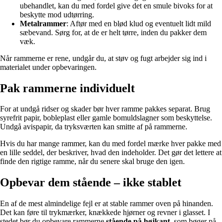
ubehandlet, kan du med fordel give det en smule bivoks for at
beskytte mod udtørring.
Metalrammer
: Aftør med en blød klud og eventuelt lidt mild
sæbevand. Sørg for, at de er helt tørre, inden du pakker dem
væk.
Når rammerne er rene, undgår du, at støv og fugt arbejder sig ind i
materialet under opbevaringen.
Pak rammerne individuelt
For at undgå ridser og skader bør hver ramme pakkes separat. Brug
syrefrit papir, bobleplast eller gamle bomuldslagner som beskyttelse.
Undgå avispapir, da tryksværten kan smitte af på rammerne.
Hvis du har mange rammer, kan du med fordel mærke hver pakke med
en lille seddel, der beskriver, hvad den indeholder. Det gør det lettere at
finde den rigtige ramme, når du senere skal bruge den igen.
Opbevar dem stående – ikke stablet
En af de mest almindelige fejl er at stable rammer oven på hinanden.
Det kan føre til trykmærker, knækkede hjørner og revner i glasset. I
stedet bør du opbevare rammerne
stående på højkant
, som bøger på