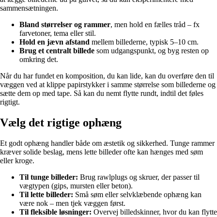
sammensætningen.
Bland størrelser og rammer
, men hold en fælles tråd – fx
farvetoner, tema eller stil.
Hold en jævn afstand
mellem billederne, typisk 5–10 cm.
Brug et centralt billede
som udgangspunkt, og byg resten op
omkring det.
Når du har fundet en komposition, du kan lide, kan du overføre den til
væggen ved at klippe papirstykker i samme størrelse som billederne og
sætte dem op med tape. Så kan du nemt flytte rundt, indtil det føles
rigtigt.
Vælg det rigtige ophæng
Et godt ophæng handler både om æstetik og sikkerhed. Tunge rammer
kræver solide beslag, mens lette billeder ofte kan hænges med søm
eller kroge.
Til tunge billeder:
Brug rawlplugs og skruer, der passer til
vægtypen (gips, mursten eller beton).
Til lette billeder:
Små søm eller selvklæbende ophæng kan
være nok – men tjek væggen først.
Til fleksible løsninger:
Overvej billedskinner, hvor du kan flytte