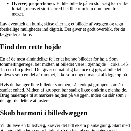
Overvej proportioner.
Et lille billede på en stor væg kan virke
fortabt, mens et stort lærred i et lille rum kan dominere for
meget.
Lav eventuelt en hurtig skitse eller tag et billede af væggen og tegn
forskellige muligheder ind digitalt. Det giver et godt overblik, før du
begynder at bore.
Find den rette højde
En af de mest almindelige fejl er at hænge billeder for højt. Som
tommelfingerregel bør midten af billedet være i øjenhøjde – cirka 145–
155 cm fra gulvet. Det giver en naturlig balance og gør, at billedet
opleves som en del af rummet, ikke som noget, man skal kigge op på.
Hvis du hænger flere billeder sammen, så tænk på gruppen som én
samlet enhed. Midten af gruppen bør stadig ligge omkring øjenhøjde.
Brug malertape til at markere højden på væggen, inden du slår søm i –
det gør det lettere at justere.
Skab harmoni i billedvæggen
Vil du lave en billedvæg, kræver det lidt ekstra planlægning. Start med
at lægge billederne ud på gulvet, så du kan eksperimentere med