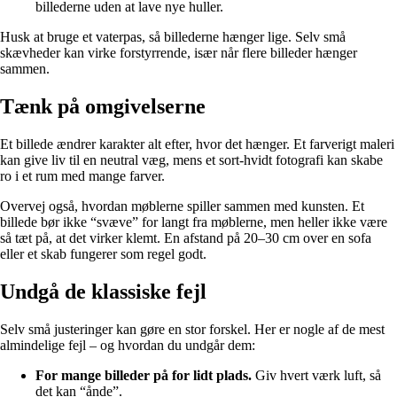
billederne uden at lave nye huller.
Husk at bruge et vaterpas, så billederne hænger lige. Selv små
skævheder kan virke forstyrrende, især når flere billeder hænger
sammen.
Tænk på omgivelserne
Et billede ændrer karakter alt efter, hvor det hænger. Et farverigt maleri
kan give liv til en neutral væg, mens et sort-hvidt fotografi kan skabe
ro i et rum med mange farver.
Overvej også, hvordan møblerne spiller sammen med kunsten. Et
billede bør ikke “svæve” for langt fra møblerne, men heller ikke være
så tæt på, at det virker klemt. En afstand på 20–30 cm over en sofa
eller et skab fungerer som regel godt.
Undgå de klassiske fejl
Selv små justeringer kan gøre en stor forskel. Her er nogle af de mest
almindelige fejl – og hvordan du undgår dem:
For mange billeder på for lidt plads.
Giv hvert værk luft, så
det kan “ånde”.