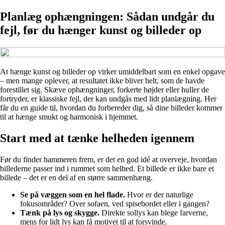
Planlæg ophængningen: Sådan undgår du
fejl, før du hænger kunst og billeder op
At hænge kunst og billeder op virker umiddelbart som en enkel opgave
– men mange oplever, at resultatet ikke bliver helt, som de havde
forestillet sig. Skæve ophængninger, forkerte højder eller huller de
fortryder, er klassiske fejl, der kan undgås med lidt planlægning. Her
får du en guide til, hvordan du forbereder dig, så dine billeder kommer
til at hænge smukt og harmonisk i hjemmet.
Start med at tænke helheden igennem
Før du finder hammeren frem, er det en god idé at overveje, hvordan
billederne passer ind i rummet som helhed. Et billede er ikke bare et
billede – det er en del af en større sammenhæng.
Se på væggen som en hel flade.
Hvor er der naturlige
fokusområder? Over sofaen, ved spisebordet eller i gangen?
Tænk på lys og skygge.
Direkte sollys kan blege farverne,
mens for lidt lys kan få motivet til at forsvinde.